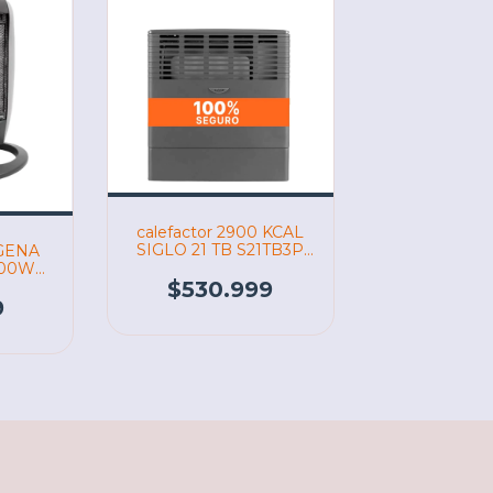
calefactor 2900 KCAL
SIGLO 21 TB S21TB3P
GENA
(06852 ) ESKABE
200W
LICK
$530.999
9