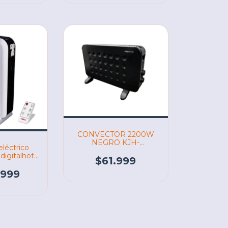
CONVECTOR 2200W
NEGRO KJH-
eléctrico
CH121CONV kanji (06916
digitalhot
)
$61.999
00/2200w
83)
.999