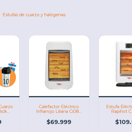
>
Estufas de cuarzo y halógenas
 Cuarzo
Calefactor Eléctrico
Estufa Eléctr
lick
Infrarrojo Liliana Ci080
Rapihot 
Calore 1400W (04638)
1400W (
9
$69.999
$109