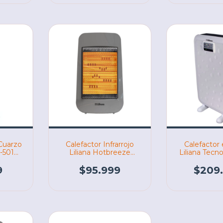
 Cuarzo
Calefactor Infrarrojo
Calefactor 
-501
Liliana Hotbreeze
Liliana Tecno
CIF150N 700/1400w
TCV11OD 11
(06682)
(066
9
$95.999
$209