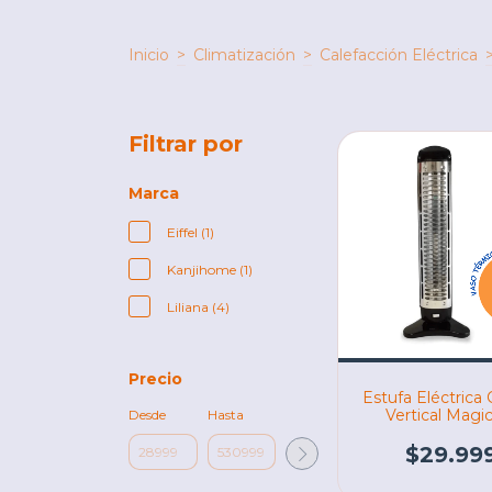
Inicio
>
Climatización
>
Calefacción Eléctrica
Filtrar por
Marca
Eiffel (1)
Kanjihome (1)
Liliana (4)
Precio
Estufa Eléctrica
Vertical Magic
Desde
Hasta
(05700)
$29.99