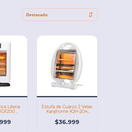
ica Liliana
Estufa de Cuarzo 2 Velas
CIGF200
Kanjihome KJH-204
02990)
(06322)
.999
$36.999