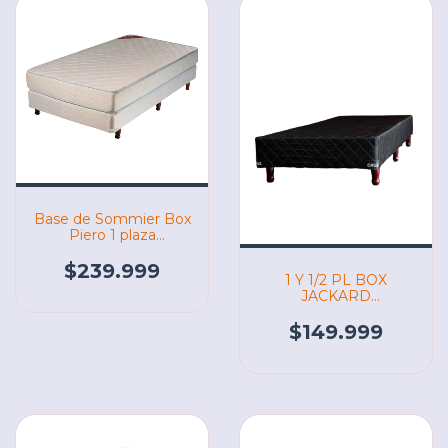
Base de Sommier Box
Piero 1 plaza
FOAM/SPRING
190X080 (03952)
$239.999
1 Y 1/2 PL BOX
JACKARD
100X190X20 cruz
(07110)
$149.999