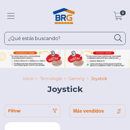
0
Inicio
>
Tecnología
>
Gaming
>
Joystick
Joystick
Filtrar