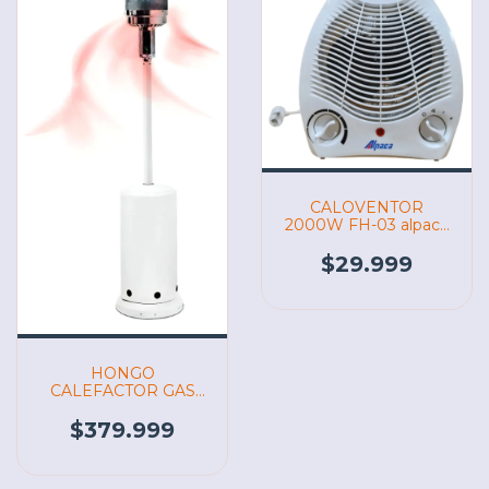
CALOVENTOR
2000W FH-03 alpaca
(07174)
$29.999
HONGO
CALEFACTOR GAS
PH-100 ALPACA
(07176)
$379.999