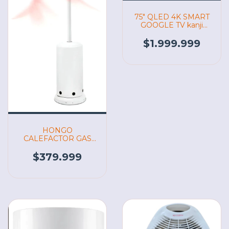
75" QLED 4K SMART
GOOGLE TV kanji
(07139)
$1.999.999
HONGO
CALEFACTOR GAS
PH-100 ALPACA
(07176)
$379.999