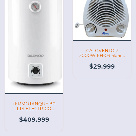
CALOVENTOR
2000W FH-03 alpaca
(07174)
$29.999
TERMOTANQUE 80
LTS ELECTRICO
CARGA inferior
(07180)
$409.999