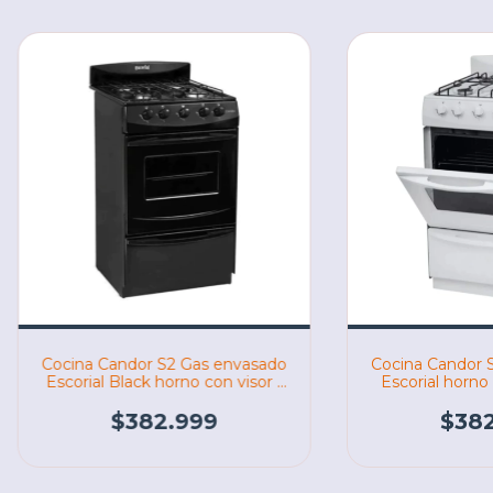
Cocina Candor S2 Gas envasado
Cocina Candor 
Escorial Black horno con visor -
Escorial horno c
fácil limpieza (06256)
limpieza
$382.999
$382